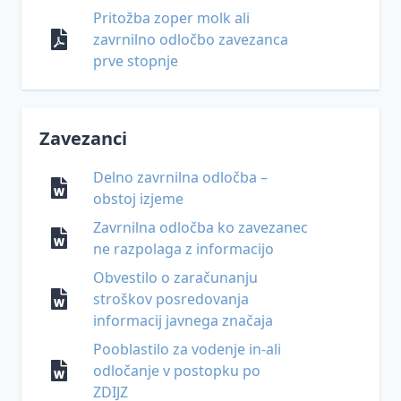
značaja
- žvižgačev
Pritožba zoper molk ali
Videonadzor
zavrnilno odločbo zavezanca
Smernice
Kršitve
prve stopnje
Umetna
Informacijskega
varnosti
inteligenca
pooblaščenca
osebnih
podatkov
ZinfV-
1
Zavezanci
Vprašanja
Delno zavrnilna odločba –
in
obstoj izjeme
odgovori
Zavrnilna odločba ko zavezanec
Inšpekcijski
ne razpolaga z informacijo
nadzor
Obvestilo o zaračunanju
na
področju
stroškov posredovanja
varstva
informacij javnega značaja
osebnih
Pooblastilo za vodenje in-ali
podatkov
odločanje v postopku po
Informacijska
ZDIJZ