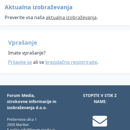
Aktualna izobraževanja
Preverite vsa naša
aktualna izobraževanja
.
Vprašanje
Imate vprašanje?
Prijavite se
ali se
brezplačno registrirajte
.
Forum Media,
STOPITE V STIK Z
strokovne informacije in
NAMI:
izobraževanja d.o.o.
Prešernova ulica 1
2000 Maribor
E-pošta: info@forum-media.si