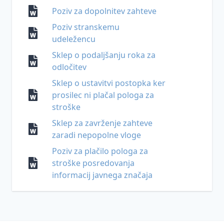
varnost
Poziv za dopolnitev zahteve
in
umetna
Poziv stranskemu
inteligenca
udeležencu
Sklep o podaljšanju roka za
odločitev
Sklep o ustavitvi postopka ker
prosilec ni plačal pologa za
stroške
Sklep za zavrženje zahteve
zaradi nepopolne vloge
Poziv za plačilo pologa za
stroške posredovanja
informacij javnega značaja