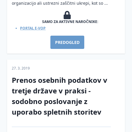
informacijski
osebnih
organizacijo ali ustrezni zaščitni ukrepi, kot so ...
Sodna
varnosti
podatkov
praksa
(ZInfV-1)
Smernice
Ustrezno
SAMO ZA AKTIVNE NAROČNIKE:
Digitalna
in
ravnanje
PORTAL E-VOP
regulacija
mnenja
upravljavcev
EU
ob kršitvah
PREDOGLED
Vzorci
Smernice
varnosti
in
in
osebnih
dokumentacija
mnenja
podatkov na
podlagi
Vprašanja
Varstvo
konkretnih
27. 3. 2019
in
osebnih
primerov iz
Prenos osebnih podatkov v
odgovori
podatkov
prakse
tretje države v praksi -
Inšpekcijski
Informacije
Zaščita
nadzor
javnega
prijaviteljev
sodobno poslovanje z
na
značaja
- žvižgačev
področju
uporabo spletnih storitev
Smernice
varstva
Kršitve
Informacijskega
osebnih
varnosti
pooblaščenca
podatkov
osebnih