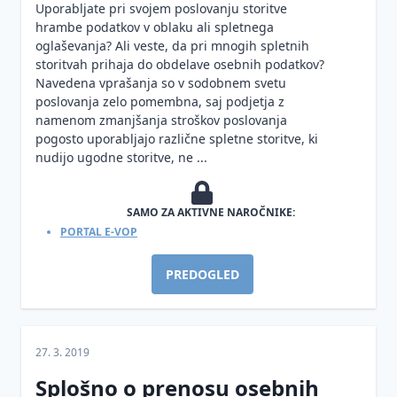
podatkov
Uporabljate pri svojem poslovanju storitve
ZinfV-
Informacijska
hrambe podatkov v oblaku ali spletnega
1
varnost
oglaševanja? Ali veste, da pri mnogih spletnih
in
storitvah prihaja do obdelave osebnih podatkov?
umetna
Navedena vprašanja so v sodobnem svetu
inteligenca
poslovanja zelo pomembna, saj podjetja z
namenom zmanjšanja stroškov poslovanja
pogosto uporabljajo različne spletne storitve, ki
nudijo ugodne storitve, ne ...
SAMO ZA AKTIVNE NAROČNIKE:
PORTAL E-VOP
PREDOGLED
27. 3. 2019
Splošno o prenosu osebnih