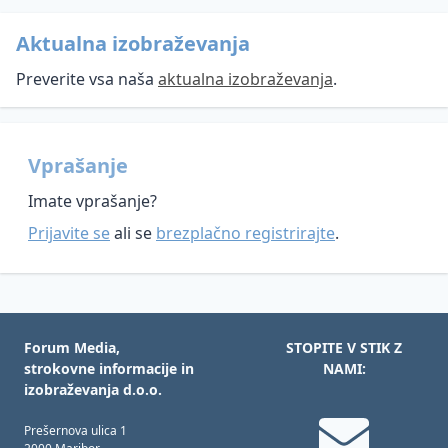
Aktualna izobraževanja
Preverite vsa naša
aktualna izobraževanja
.
Vprašanje
Imate vprašanje?
Prijavite se
ali se
brezplačno registrirajte
.
Forum Media,
STOPITE V STIK Z
strokovne informacije in
NAMI:
izobraževanja d.o.o.
Prešernova ulica 1