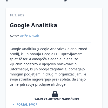
Prenos
osebnih
podatkov
18. 3. 2022
v tretje
države
Google Analitika
Neposredno
Avtor:
Anže Novak
trženje
Pravne
Google Analitika (Google Analytics) je eno izmed
podlage
orodij, ki jih ponuja Google LLC upravljavcem
za
spletišč ter ki omogoča sledenje in analizo
obdelavo
ključnih podatkov o njegovih obiskovalcih.
osebnih
Informacije, ki jih orodje zagotavlja, pomagajo
podatkov
mnogim podjetjem in drugim organizacijam, ki
svoje stranke nagovarjajo prek spleta, da znajo
Ocena
usmerjati svoje prodajne ali druge ...
učinkov
na
varstvo
SAMO ZA AKTIVNE NAROČNIKE:
osebnih
PORTAL E-VOP
podatkov