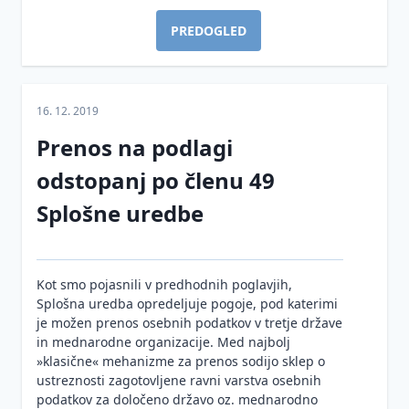
Videonadzor
PREDOGLED
Umetna
inteligenca
16. 12. 2019
Evropska
zakonodaja
Prenos na podlagi
Nacionalna
GDPR
odstopanj po členu 49
zakonodaja
Direktiva o
Splošne uredbe
Pooblaščena
varstvu
Zakon o
oseba
podatkov
varstvu
za
na
osebnih
varstvo
področju
podatkov
Kot smo pojasnili v predhodnih poglavjih,
osebnih
kazenskega
Splošna uredba opredeljuje pogoje, pod katerimi
Informacije
podatkov
pregona
je možen prenos osebnih podatkov v tretje države
javnega
(DPO)
in mednarodne organizacije. Med najbolj
Mnenja
značaja
»klasične« mehanizme za prenos sodijo sklep o
Kršitve
in
DPO
ustreznosti zagotovljene ravni varstva osebnih
Zakon o
varnosti
smernice
podatkov za določeno državo oz. mednarodno