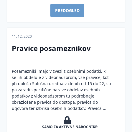
informacijski
osebnih
Sodna
varnosti
podatkov
PREDOGLED
praksa
(ZInfV-1)
Smernice
Ustrezno
Digitalna
in
ravnanje
regulacija
mnenja
upravljavcev
EU
11. 12. 2020
ob kršitvah
Vzorci
Smernice
varnosti
Pravice posameznikov
in
in
osebnih
dokumentacija
mnenja
podatkov na
podlagi
Vprašanja
Varstvo
konkretnih
Posamezniki imajo v zvezi z osebnimi podatki, ki
in
osebnih
primerov iz
se jih obdeluje z videonadzorom, vse pravice, kot
odgovori
podatkov
prakse
jih določa Splošna uredba v členih od 15 do 22, so
Inšpekcijski
Informacije
pa zaradi specifične narave obdelav osebnih
Zaščita
nadzor
javnega
podatkov z videonadzorom tu podrobneje
prijaviteljev
na
značaja
obrazložene pravica do dostopa, pravica do
- žvižgačev
področju
ugovora ter izbrisa osebnih podatkov. Pravica ...
Smernice
varstva
Kršitve
Informacijskega
osebnih
varnosti
pooblaščenca
podatkov
SAMO ZA AKTIVNE NAROČNIKE:
osebnih