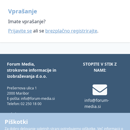
Vprašanje
Imate vprašanje?
Prijavite se
ali se
brezplačno registrirajte
.
Forum Media,
STOPITE V STIK Z
strokovne informacije in
NAMI:
izobraževanja d.o.o.
Prešernova ulica 1
2000 Maribor
E-pošta: info@forum-media.si
info@forum-
Telefon: 02 250 18 00
media.si
Tukaj smo za vas!
Pon – čet: 08.00 – 16.00
Piškotki
Pet: 08.00 – 15.00
Za dobro delovanje spletnih strani potrebujemo piškotke. Več informacij o