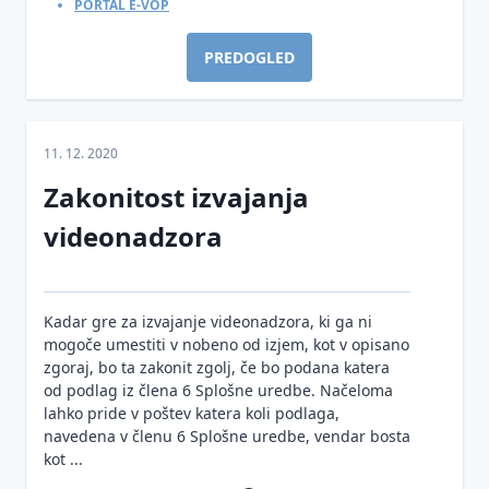
PORTAL E-VOP
podatkov
ZinfV-
Informacijska
1
varnost
PREDOGLED
in
umetna
inteligenca
11. 12. 2020
Zakonitost izvajanja
videonadzora
Kadar gre za izvajanje videonadzora, ki ga ni
mogoče umestiti v nobeno od izjem, kot v opisano
zgoraj, bo ta zakonit zgolj, če bo podana katera
od podlag iz člena 6 Splošne uredbe. Načeloma
lahko pride v poštev katera koli podlaga,
navedena v členu 6 Splošne uredbe, vendar bosta
kot ...