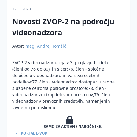
12. 5. 2023
Videonadzor
Novosti ZVOP-2 na področju
Umetna
inteligenca
videonadzora
Evropska
zakonodaja
Avtor:
mag. Andrej Tomšič
Nacionalna
GDPR
ZVOP-2 videonadzor ureja v 3. poglavju II. dela
zakonodaja
Direktiva o
(členi od 76 do 80), in sicer:76. člen - splošne
Pooblaščena
varstvu
Zakon o
določbe o videonadzoru in varstvu osebnih
oseba
podatkov
varstvu
podatkov;77. člen - videonadzor dostopa v uradne
za
na
osebnih
službene oziroma poslovne prostore;78. člen -
varstvo
področju
podatkov
videonadzor znotraj delovnih prostorov;79. člen -
osebnih
kazenskega
videonadzor v prevoznih sredstvih, namenjenih
Informacije
podatkov
pregona
javnemu potniškemu ...
javnega
(DPO)
Mnenja
značaja
Kršitve
in
DPO
SAMO ZA AKTIVNE NAROČNIKE:
Zakon o
varnosti
smernice
PORTAL E-VOP