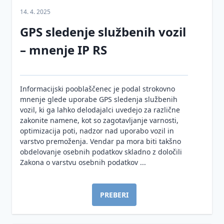
Prenos
14. 4. 2025
osebnih
podatkov
GPS sledenje službenih vozil
v tretje
– mnenje IP RS
države
Neposredno
trženje
Informacijski pooblaščenec je podal strokovno
Pravne
mnenje glede uporabe GPS sledenja službenih
podlage
vozil, ki ga lahko delodajalci uvedejo za različne
za
zakonite namene, kot so zagotavljanje varnosti,
obdelavo
optimizacija poti, nadzor nad uporabo vozil in
osebnih
varstvo premoženja. Vendar pa mora biti takšno
podatkov
obdelovanje osebnih podatkov skladno z določili
Zakona o varstvu osebnih podatkov ...
Ocena
učinkov
na
PREBERI
varstvo
osebnih
podatkov