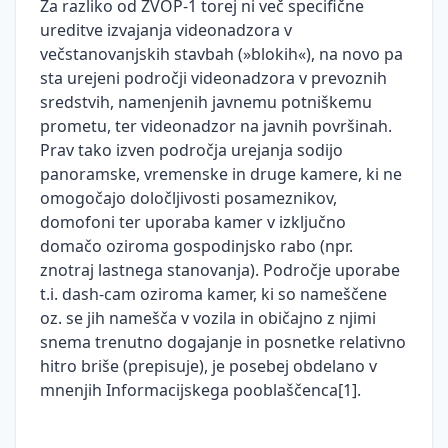
Za razliko od ZVOP-1 torej ni več specifične
ureditve izvajanja videonadzora v
Videonadzor
večstanovanjskih stavbah (»blokih«), na novo pa
Umetna
sta urejeni področji videonadzora v prevoznih
inteligenca
sredstvih, namenjenih javnemu potniškemu
prometu, ter videonadzor na javnih površinah.
Evropska
Prav tako izven področja urejanja sodijo
zakonodaja
panoramske, vremenske in druge kamere, ki ne
Nacionalna
GDPR
omogočajo določljivosti posameznikov,
zakonodaja
domofoni ter uporaba kamer v izključno
Direktiva o
domačo oziroma gospodinjsko rabo (npr.
Pooblaščena
varstvu
Zakon o
oseba
podatkov
varstvu
znotraj lastnega stanovanja). Področje uporabe
za
na
osebnih
t.i. dash-cam oziroma kamer, ki so nameščene
varstvo
področju
podatkov
oz. se jih namešča v vozila in običajno z njimi
osebnih
kazenskega
snema trenutno dogajanje in posnetke relativno
Informacije
podatkov
pregona
hitro briše (prepisuje), je posebej obdelano v
javnega
(DPO)
mnenjih Informacijskega pooblaščenca[1].
Mnenja
značaja
Kršitve
in
DPO
Zakon o
varnosti
smernice