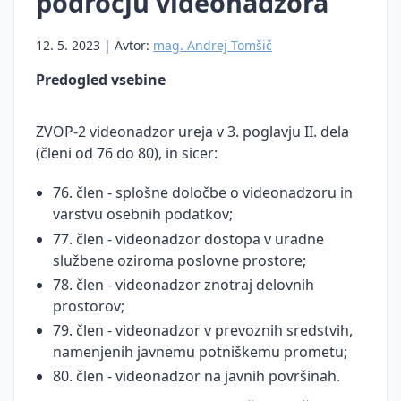
področju videonadzora
Prenos
osebnih
12. 5. 2023 | Avtor:
mag. Andrej Tomšič
podatkov
v tretje
Predogled vsebine
države
Neposredno
ZVOP-2 videonadzor ureja v 3. poglavju II. dela
trženje
(členi od 76 do 80), in sicer:
Pravne
76. člen - splošne določbe o videonadzoru in
podlage
za
varstvu osebnih podatkov;
obdelavo
77. člen - videonadzor dostopa v uradne
osebnih
službene oziroma poslovne prostore;
podatkov
78. člen - videonadzor znotraj delovnih
Ocena
prostorov;
učinkov
79. člen - videonadzor v prevoznih sredstvih,
na
namenjenih javnemu potniškemu prometu;
varstvo
80. člen - videonadzor na javnih površinah.
osebnih
podatkov