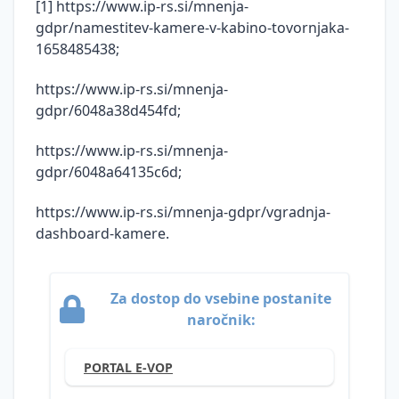
informacijski
osebnih
[1] https://www.ip-rs.si/mnenja-
Sodna
varnosti
podatkov
gdpr/namestitev-kamere-v-kabino-tovornjaka-
praksa
(ZInfV-1)
1658485438;
Smernice
Ustrezno
Digitalna
in
ravnanje
https://www.ip-rs.si/mnenja-
regulacija
mnenja
upravljavcev
EU
gdpr/6048a38d454fd;
ob kršitvah
Vzorci
Smernice
varnosti
in
in
https://www.ip-rs.si/mnenja-
osebnih
dokumentacija
mnenja
podatkov na
gdpr/6048a64135c6d;
podlagi
Vprašanja
Varstvo
konkretnih
https://www.ip-rs.si/mnenja-gdpr/vgradnja-
in
osebnih
primerov iz
dashboard-kamere.
odgovori
podatkov
prakse
Inšpekcijski
Informacije
Zaščita
nadzor
javnega
prijaviteljev
Za dostop do vsebine postanite
na
značaja
- žvižgačev
naročnik:
področju
Smernice
varstva
Kršitve
Informacijskega
osebnih
PORTAL E-VOP
varnosti
pooblaščenca
podatkov
osebnih