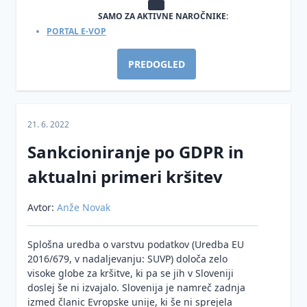
javnega
(DPO)
SAMO ZA AKTIVNE NAROČNIKE:
značaja
Videonadzor
PORTAL E-VOP
Kršitve
DPO
Zakon o
varnosti
Umetna
informacijski
osebnih
inteligenca
PREDOGLED
varnosti
podatkov
(ZInfV-1)
Smernice
Ustrezno
in
ravnanje
21. 6. 2022
mnenja
upravljavcev
ob kršitvah
Sankcioniranje po GDPR in
Vzorci
Smernice
varnosti
in
in
aktualni primeri kršitev
osebnih
dokumentacija
mnenja
podatkov na
podlagi
Avtor:
Anže Novak
Vprašanja
Varstvo
konkretnih
in
osebnih
primerov iz
odgovori
podatkov
Splošna uredba o varstvu podatkov (Uredba EU
prakse
2016/679, v nadaljevanju: SUVP) določa zelo
Inšpekcijski
Informacije
Zaščita
visoke globe za kršitve, ki pa se jih v Sloveniji
nadzor
javnega
prijaviteljev
doslej še ni izvajalo. Slovenija je namreč zadnja
na
značaja
- žvižgačev
izmed članic Evropske unije, ki še ni sprejela