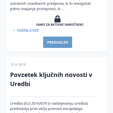
področju
ustreznih izvedbenih predpisov, ki bi omogočali
Smernice
varstva
Kršitve
polno izvajanje pristojnosti, ki ...
Informacijskega
osebnih
varnosti
pooblaščenca
podatkov
osebnih
podatkov
SAMO ZA AKTIVNE NAROČNIKE:
ZinfV-
Informacijska
PORTAL E-VOP
1
varnost
in
PREDOGLED
umetna
inteligenca
12. 6. 2018
Povzetek ključnih novosti v
Uredbi
Uredba (EU) 2016/679 (v nadaljevanju uredba)
predstavlja prvo večjo prenovo evropskega