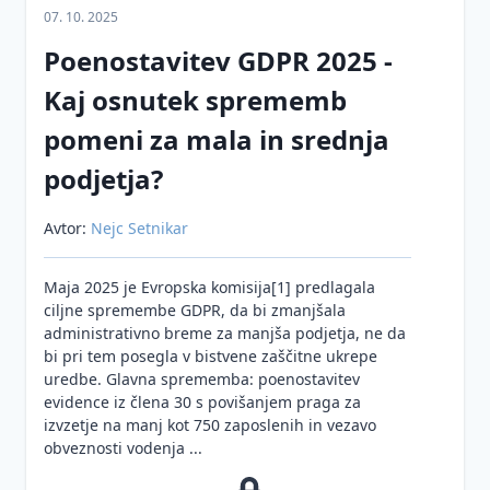
Prenos
pregona
07. 10. 2025
osebnih
Poenostavitev GDPR 2025 -
podatkov
Mnenja
v tretje
in
Kaj osnutek sprememb
države
smernice
pomeni za mala in srednja
Neposredno
Sodna
trženje
praksa
podjetja?
Pravne
Digitalna
Avtor:
Nejc Setnikar
podlage
regulacija
za
EU
obdelavo
Maja 2025 je Evropska komisija[1] predlagala
Nacionalna
osebnih
ciljne spremembe GDPR, da bi zmanjšala
zakonodaja
podatkov
administrativno breme za manjša podjetja, ne da
bi pri tem posegla v bistvene zaščitne ukrepe
Pooblaščena
Zakon o
Ocena
uredbe. Glavna sprememba: poenostavitev
oseba
varstvu
učinkov
evidence iz člena 30 s povišanjem praga za
za
osebnih
na
izvzetje na manj kot 750 zaposlenih in vezavo
varstvo
podatkov
varstvo
obveznosti vodenja ...
osebnih
osebnih
Informacije
podatkov
podatkov