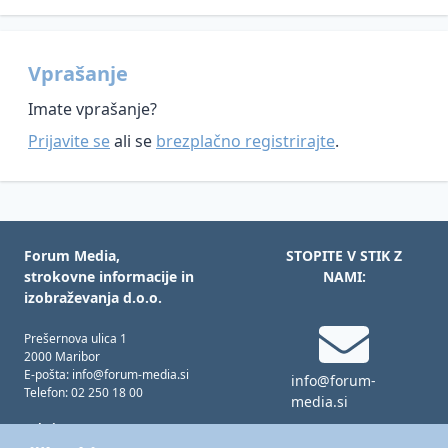
Vprašanje
Imate vprašanje?
Prijavite se
ali se
brezplačno registrirajte
.
Forum Media,
STOPITE V STIK Z
strokovne informacije in
NAMI:
izobraževanja d.o.o.
Prešernova ulica 1
2000 Maribor
E-pošta: info@forum-media.si
info@forum-
Telefon: 02 250 18 00
media.si
Tukaj smo za vas!
Pon – čet: 08.00 – 16.00