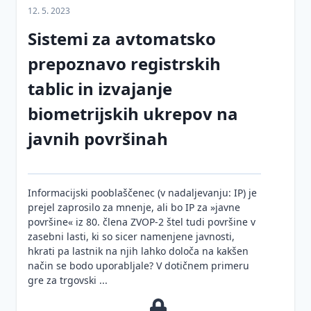
Prenos
Informacije
podatkov
pregona
12. 5. 2023
osebnih
javnega
(DPO)
Sistemi za avtomatsko
podatkov
Mnenja
značaja
Kršitve
v tretje
in
DPO
prepoznavo registrskih
Zakon o
varnosti
države
smernice
informacijski
osebnih
tablic in izvajanje
Neposredno
Sodna
varnosti
podatkov
trženje
praksa
(ZInfV-1)
biometrijskih ukrepov na
Smernice
Ustrezno
javnih površinah
Pravne
Digitalna
in
ravnanje
podlage
regulacija
mnenja
upravljavcev
za
EU
ob kršitvah
obdelavo
Smernice
varnosti
osebnih
in
Informacijski pooblaščenec (v nadaljevanju: IP) je
osebnih
podatkov
mnenja
prejel zaprosilo za mnenje, ali bo IP za »javne
podatkov na
površine« iz 80. člena ZVOP-2 štel tudi površine v
podlagi
Vzorci
Ocena
zasebni lasti, ki so sicer namenjene javnosti,
konkretnih
in
učinkov
hkrati pa lastnik na njih lahko določa na kakšen
primerov iz
dokumentacija
na
način se bodo uporabljale? V dotičnem primeru
prakse
varstvo
gre za trgovski ...
Vprašanja
Varstvo
osebnih
Zaščita
in
osebnih
podatkov
prijaviteljev