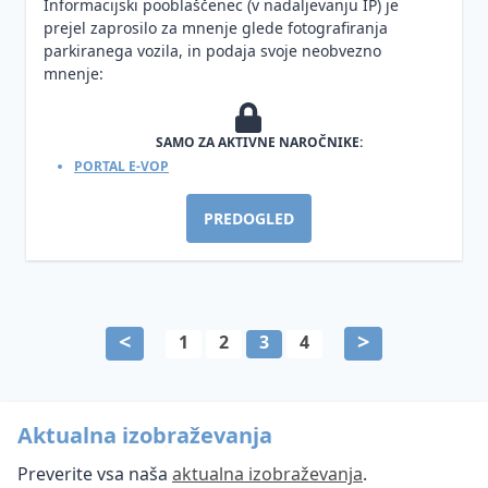
Informacijski pooblaščenec (v nadaljevanju IP) je
prejel zaprosilo za mnenje glede fotografiranja
parkiranega vozila, in podaja svoje neobvezno
mnenje:
SAMO ZA AKTIVNE NAROČNIKE:
PORTAL E-VOP
PREDOGLED
<
>
1
2
3
4
Aktualna izobraževanja
Preverite vsa naša
aktualna izobraževanja
.