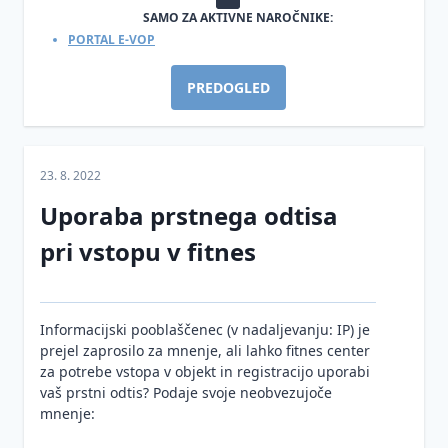
odgovori
podatkov
- žvižgačev
SAMO ZA AKTIVNE NAROČNIKE:
Videonadzor
PORTAL E-VOP
Inšpekcijski
Informacije
Kršitve
nadzor
Umetna
javnega
varnosti
PREDOGLED
na
inteligenca
značaja
osebnih
področju
podatkov
Smernice
varstva
Informacijskega
osebnih
pooblaščenca
podatkov
23. 8. 2022
ZinfV-
Uporaba prstnega odtisa
Informacijska
1
varnost
pri vstopu v fitnes
in
umetna
inteligenca
Informacijski pooblaščenec (v nadaljevanju: IP) je
prejel zaprosilo za mnenje, ali lahko fitnes center
za potrebe vstopa v objekt in registracijo uporabi
vaš prstni odtis? Podaje svoje neobvezujoče
mnenje: