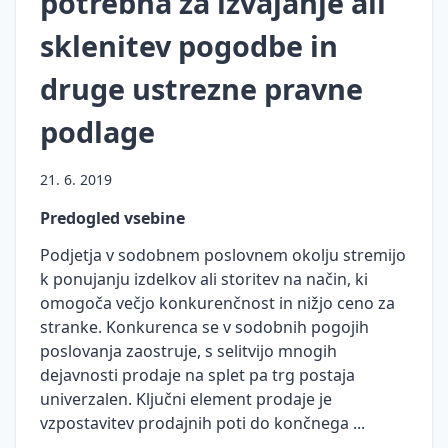
potrebna za izvajanje ali
Prenos
osebnih
sklenitev pogodbe in
podatkov
v tretje
druge ustrezne pravne
države
podlage
Neposredno
trženje
21. 6. 2019
Pravne
podlage
Predogled vsebine
za
Podjetja v sodobnem poslovnem okolju stremijo
obdelavo
k ponujanju izdelkov ali storitev na način, ki
osebnih
podatkov
omogoča večjo konkurenčnost in nižjo ceno za
stranke. Konkurenca se v sodobnih pogojih
Ocena
poslovanja zaostruje, s selitvijo mnogih
učinkov
dejavnosti prodaje na splet pa trg postaja
na
univerzalen. Ključni element prodaje je
varstvo
osebnih
vzpostavitev prodajnih poti do končnega ...
podatkov